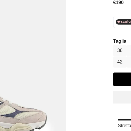
Prezzo 
€190
Taglia
36
42
Strett