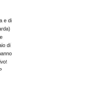
a e di
arda)
 e
io di
 hanno
ivo!
P