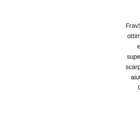
FravS
otti
e
supe
scarp
aiu