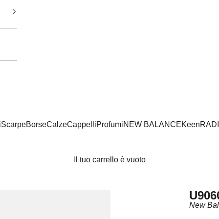
i
Scarpe
Borse
Calze
Cappelli
Profumi
NEW BALANCE
Keen
RAD
Il tuo carrello è vuoto
U906
New Ba