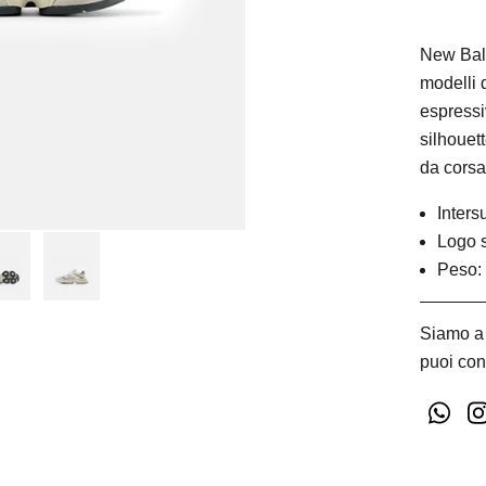
New Bala
modelli 
espressi
silhouett
da corsa
Inter
Logo s
Peso: 
Siamo a 
puoi con