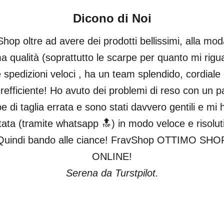
Dicono di Noi
hop oltre ad avere dei prodotti bellissimi, alla mod
ma qualità (soprattutto le scarpe per quanto mi rigu
 spedizioni veloci , ha un team splendido, cordiale
refficiente! Ho avuto dei problemi di reso con un pa
e di taglia errata e sono stati davvero gentili e mi
tata (tramite whatsapp 🔝) in modo veloce e risolut
Quindi bando alle ciance! FravShop OTTIMO SHO
ONLINE!
Serena da Turstpilot.
Vai all'articolo 1
Vai all'articolo 2
Vai all'articolo 3
Vai all'articolo 4
Vai all'articolo 5