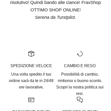
risolutivo! Quindi bando alle ciance! FravShop
OTTIMO SHOP ONLINE!
Serena da Turstpilot.
Vai all'articolo 1
Vai all'articolo 2
Vai all'articolo 3
Vai all'articolo 4
Vai all'articolo 5
SPEDIZIONE VELOCE
CAMBIO E RESO
Una volta spedito il tuo
Possibilità di cambio,
ordine sarà da te in 24/48
rimborso o buono sconto.
ore lavorative.
Scopri la nostra
politica sui
resi.