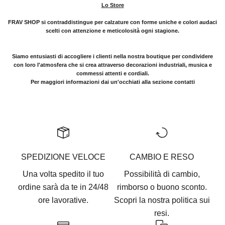
Lo Store
l
FRAV SHOP si contraddistingue per calzature con forme uniche e colori audaci
!
scelti con attenzione e meticolosità ogni stagione.
I
s
Siamo entusiasti di accogliere i clienti nella nostra boutique per condividere
c
con loro l'atmosfera che si crea attraverso decorazioni industriali, musica e
commessi attenti e cordiali.
r
Per maggiori informazioni dai un'occhiati alla sezione
contatti
i
v
i
t
i
a
SPEDIZIONE VELOCE
CAMBIO E RESO
l
Una volta spedito il tuo
Possibilità di cambio,
l
ordine sarà da te in 24/48
rimborso o buono sconto.
a
ore lavorative.
Scopri la nostra
politica sui
n
resi.
e