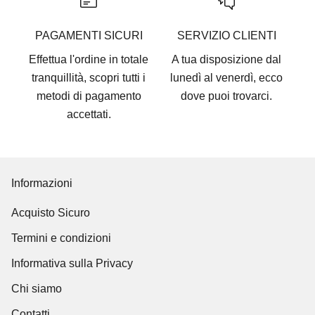
w
s
PAGAMENTI SICURI
SERVIZIO CLIENTI
l
Effettua l'ordine in totale
A tua disposizione dal
e
tranquillità, scopri tutti i
lunedì al venerdì, ecco
t
metodi di pagamento
dove puoi trovarci
.
t
accettati
.
e
r
e
r
Informazioni
i
Acquisto Sicuro
m
a
Termini e condizioni
n
Informativa sulla Privacy
i
a
Chi siamo
g
Contatti