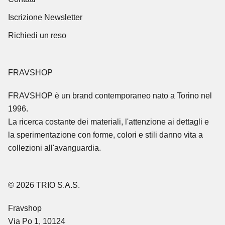
g
Iscrizione Newsletter
i
o
Richiedi un reso
r
n
a
FRAVSHOP
t
FRAVSHOP
è un brand contemporaneo nato a Torino nel
o
1996.
s
La ricerca costante dei materiali, l'attenzione ai dettagli e
u
la sperimentazione con forme, colori e stili danno vita a
n
collezioni all'avanguardia.
o
v
i
© 2026 TRIO S.A.S.
t
à
Fravshop
,
Via Po 1, 10124