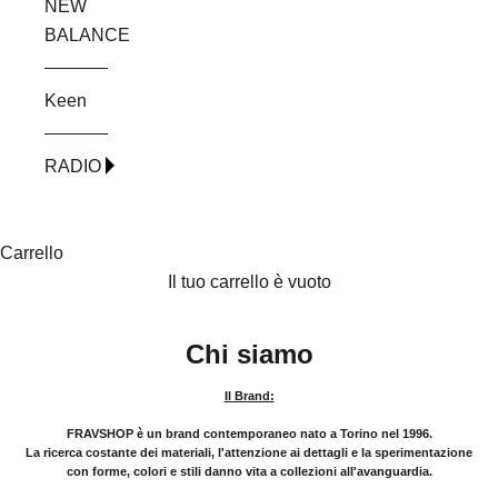
NEW
t
BALANCE
t
a
m
Keen
e
n
RADIO
t
e
a
Carrello
l
Il tuo carrello è vuoto
l
a
Chi siamo
t
u
Il Brand:
a
FRAVSHOP
è un brand contemporaneo nato a Torino nel 1996.
m
La ricerca costante dei materiali, l'attenzione ai dettagli e la sperimentazione
a
con forme, colori e stili danno vita a collezioni all'avanguardia.
i