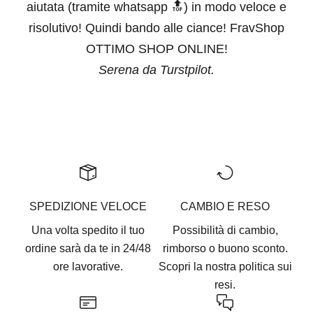
aiutata (tramite whatsapp 🔝) in modo veloce e
risolutivo! Quindi bando alle ciance! FravShop
OTTIMO SHOP ONLINE!
Serena da Turstpilot.
Vai all'articolo 1
Vai all'articolo 2
Vai all'articolo 3
Vai all'articolo 4
Vai all'articolo 5
SPEDIZIONE VELOCE
CAMBIO E RESO
Una volta spedito il tuo
Possibilità di cambio,
ordine sarà da te in 24/48
rimborso o buono sconto.
ore lavorative.
Scopri la nostra
politica sui
resi.