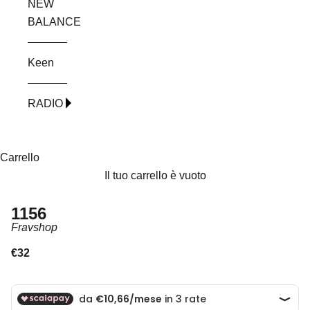
NEW
BALANCE
Keen
RADIO
Carrello
Il tuo carrello è vuoto
1156
Fravshop
Prezzo scontato
€32