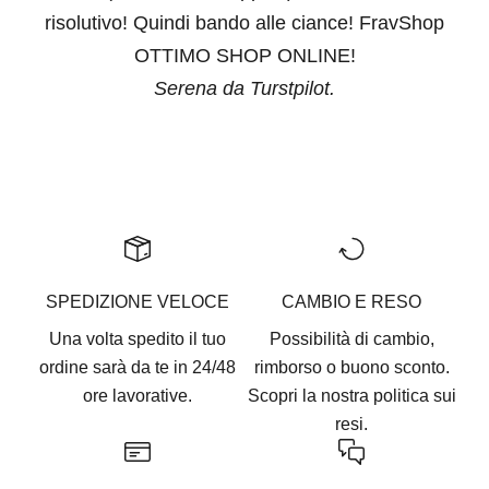
risolutivo! Quindi bando alle ciance! FravShop
OTTIMO SHOP ONLINE!
Serena da Turstpilot.
Vai all'articolo 1
Vai all'articolo 2
Vai all'articolo 3
Vai all'articolo 4
Vai all'articolo 5
SPEDIZIONE VELOCE
CAMBIO E RESO
Una volta spedito il tuo
Possibilità di cambio,
ordine sarà da te in 24/48
rimborso o buono sconto.
ore lavorative.
Scopri la nostra
politica sui
resi.