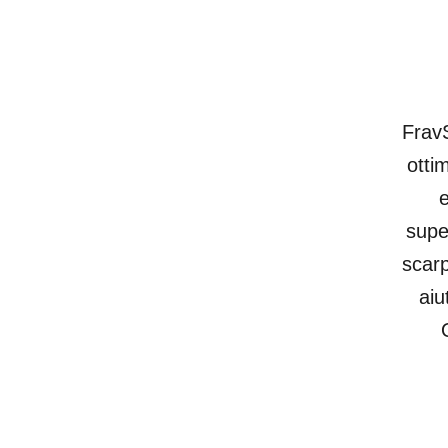
FravS
otti
e
supe
scarp
aiu