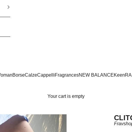
oman
Borse
Calze
Cappelli
Fragrances
NEW BALANCE
Keen
RA
Your cart is empty
CLIT
Fravsho