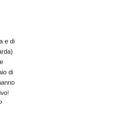
a e di
arda)
 e
io di
 hanno
ivo!
P