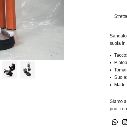
Strett
Sandalo 
suola i
Tacco
Platea
Tomaia
Suola
Made i
Siamo a 
puoi con