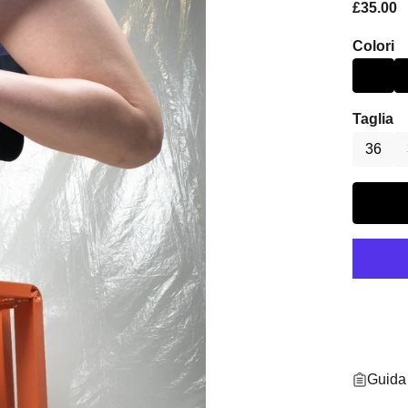
Sale pri
£35.00
Colori
Taglia
36
Guida 