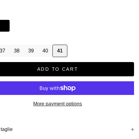
ce
37
38
39
40
41
ADD TO CART
More payment options
taglie