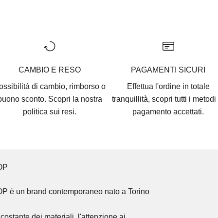
Go to item 1
Go to item 2
Go to item 3
Go to item 4
Go to item 5
CAMBIO E RESO
PAGAMENTI SICURI
ossibilità di cambio, rimborso o
Effettua l'ordine in totale
buono sconto. Scopri la nostra
tranquillità, scopri tutti i
metodi 
politica sui resi.
pagamento accettati
.
OP
OP
è un brand contemporaneo nato a Torino
costante dei materiali, l'attenzione ai