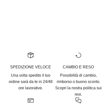
BB550YKE
BB550NCH
New Balance
New Balance
Prezzo scontato
Prezzo scontato
$166.00
$177.00
SPEDIZIONE VELOCE
CAMBIO E RESO
Una volta spedito il tuo
Possibilità di cambio,
ordine sarà da te in 24/48
rimborso o buono sconto.
ore lavorative.
Scopri la nostra
politica sui
resi.