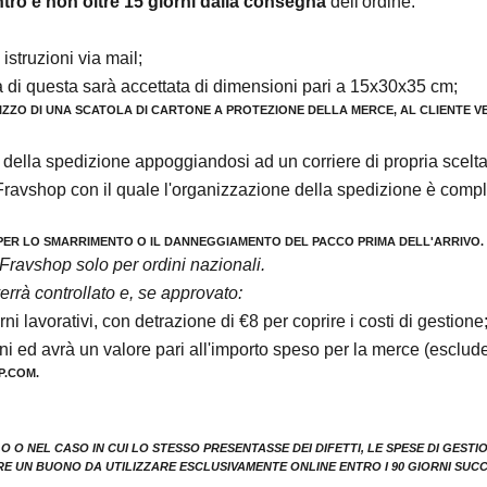
tro e non oltre 15 giorni dalla consegna
dell'ordine.
istruzioni via mail;
a di questa sarà accettata di dimensioni pari a 15x30x35 cm;
LIZZO DI UNA SCATOLA DI CARTONE A PROTEZIONE DELLA MERCE, AL CLIENTE V
te della spedizione appoggiandosi ad
un corriere di propria scelt
Fravshop con il quale l'organizzazione della spedizione è comple
 PER LO SMARRIMENTO O IL DANNEGGIAMENTO DEL PACCO PRIMA DELL'ARRIVO.
 Fravshop solo per ordini nazionali.
 verrà controllato e, se approvato:
ni lavorativi, con detrazione di
€8
per coprire i costi di gestione
 ed avrà un valore pari all'importo speso per la merce (escluden
P.COM.
 NEL CASO IN CUI LO STESSO PRESENTASSE DEI DIFETTI, LE SPESE DI GESTI
E UN BUONO DA UTILIZZARE ESCLUSIVAMENTE ONLINE ENTRO I 90 GIORNI SUCC