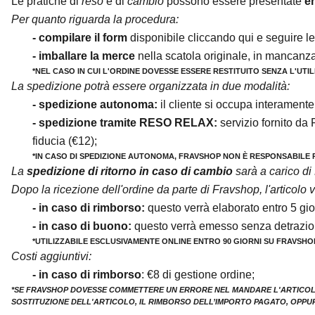
Le pratiche di
reso
e di
cambio
possono essere presentate
en
t
Per quanto riguarda la procedura:
e
- compilare il form
disponibile cliccando
qui
e seguire le 
a
- imballare la merce
nella scatola originale, in mancanz
l
*NEL CASO IN CUI L'ORDINE DOVESSE ESSERE RESTITUITO SENZA L'UTI
La spedizione potrà essere organizzata in due modalità:
l
- spedizione autonoma:
il cliente si occupa interamen
a
- spedizione tramite
RESO RELAX
:
servizio fornito da 
t
fiducia (€12);
u
*IN CASO DI SPEDIZIONE AUTONOMA, FRAVSHOP NON È RESPONSABILE
a
La
spedizione di ritorno in caso di cambio
sarà a carico di
m
Dopo la ricezione dell'ordine da parte di Fravshop,
l'articolo
a
- in caso di rimborso:
questo verrà elaborato entro 5 gior
i
- in caso di buono:
questo verrà emesso senza detrazioni
l
*UTILIZZABILE ESCLUSIVAMENTE ONLINE ENTRO 90 GIORNI SU FRAVSHO
!
Costi aggiuntivi:
I
- in caso di rimborso
:
€8 di gestione ordine;
s
*SE FRAVSHOP DOVESSE COMMETTERE UN ERRORE NEL MANDARE L'ARTICOLO O
SOSTITUZIONE DELL'ARTICOLO, IL RIMBORSO DELL’IMPORTO PAGATO, OPPUR
c