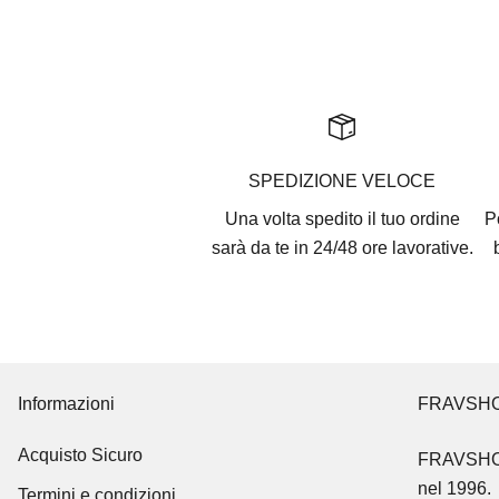
r
i
v
i
t
i
SPEDIZIONE VELOCE
a
l
Una volta spedito il tuo ordine
P
l
sarà da te in 24/48 ore lavorative.
a
n
e
w
s
Informazioni
FRAVSH
l
e
Acquisto Sicuro
FRAVSH
t
nel 1996.
Termini e condizioni