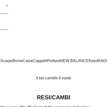
i
Scarpe
Borse
Calze
Cappelli
Profumi
NEW BALANCE
Keen
RAD
Il tuo carrello è vuoto
RESI/CAMBI