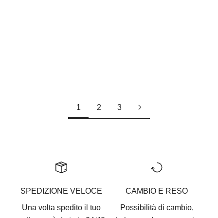
FOG AMARILLO
FOG ZAFFIRO
Fravshop
Fravshop
Prezzo scontato
Prezzo scontato
€27
€27
1
2
3
SPEDIZIONE VELOCE
CAMBIO E RESO
Una volta spedito il tuo
Possibilità di cambio,