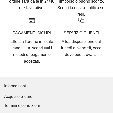
ordine sarà da te in 24/48
rimborso o buono sconto.
ore lavorative.
Scopri la nostra
politica sui
resi.
PAGAMENTI SICURI
SERVIZIO CLIENTI
Effettua l'ordine in totale
A tua disposizione dal
tranquillità, scopri tutti i
lunedì al venerdì, ecco
metodi di pagamento
dove puoi trovarci
.
accettati
.
Informazioni
Acquisto Sicuro
Termini e condizioni