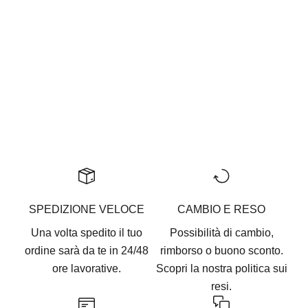
SR789 NERO
Gratitude Is A Must
Prezzo scontato
Prezzo
€105
€210
SPEDIZIONE VELOCE
CAMBIO E RESO
Una volta spedito il tuo
Possibilità di cambio,
ordine sarà da te in 24/48
rimborso o buono sconto.
ore lavorative.
Scopri la nostra
politica sui
resi.