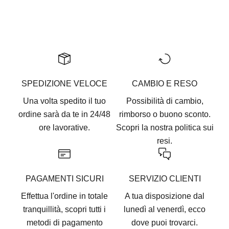
Vai all'articolo 1
Vai all'articolo 2
Vai all'articolo 3
Vai all'articolo 4
Vai all'articolo 5
SPEDIZIONE VELOCE
CAMBIO E RESO
Una volta spedito il tuo
Possibilità di cambio,
ordine sarà da te in 24/48
rimborso o buono sconto.
ore lavorative.
Scopri la nostra
politica sui
resi.
PAGAMENTI SICURI
SERVIZIO CLIENTI
Effettua l'ordine in totale
A tua disposizione dal
tranquillità, scopri tutti i
lunedì al venerdì, ecco
metodi di pagamento
dove puoi trovarci
.