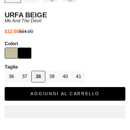
URFA BEIGE
Me And The Devil
Prezzo scontato
Prezzo
$32.00
$64.00
Colori
Taglia
36
37
38
39
40
41
AGGIUNGI AL CARRELLO